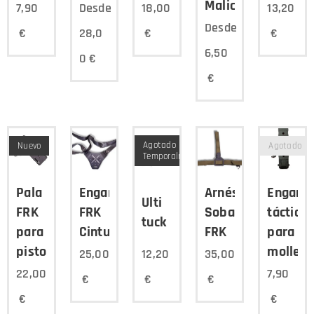
Malice
7,90
Desde
18,00
13,20
Desde
€
28,0
€
€
6,50
0
€
€
Agotado
Nuevo
Agotado
Temporalmente
Pala
Enganche
Arnés,
Enganc
Ulti
FRK
FRK
Sobaquera
táctico
tuck
para
Cinturón
FRK
para
pistola
molle
25,00
12,20
35,00
22,00
7,90
€
€
€
€
€