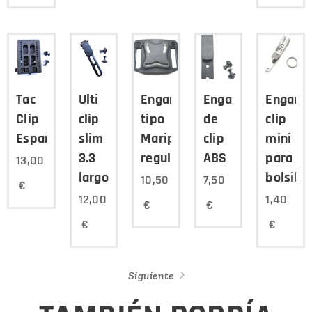
Tac
Ulti
Enganche
Enganche
Enganc
Clip
clip
tipo
de
clip
Español
slim
Mariposa
clip
mini
3.3
regulable
ABS
para
13,00
largo
bolsillo
10,50
7,50
€
12,00
1,40
€
€
€
€
Siguiente