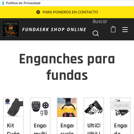
Política de Privacidad
PARA PONEROS EN CONTACTO
Buscar
FUNDASRK SHOP ONLINE
Enganches para
fundas
Agotado
Kit
Enganche
Enganche
UltiClip
Enganc