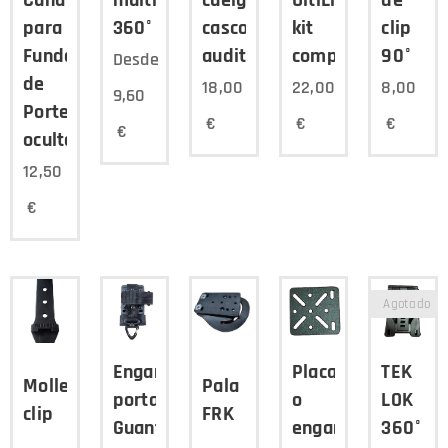
Cuña
multiposicion
cuelga
UltiLink
de
para
360°
cascos
kit
clip
Fundas
auditivos
completo
90°
Desde
de
18,00
22,00
8,00
9,60
Porte
€
€
€
€
oculto
12,50
€
Agotado
Enganche
Placa
TEK
Molle
Pala
porta
o
LOK
clip
FRK
Guantes
enganche
360°