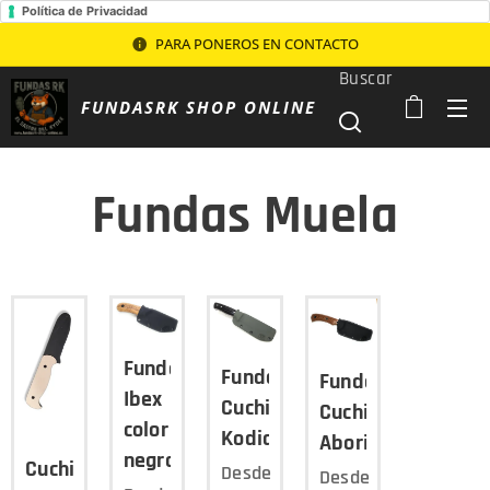
Política de Privacidad
PARA PONEROS EN CONTACTO
Buscar
FUNDASRK SHOP ONLINE
Fundas Muela
Funda
Funda
Funda
Ibex
Cuchillo
Cuchillo
color
Kodiac
Aborigen
negro
Cuchillo
Desde
Desde