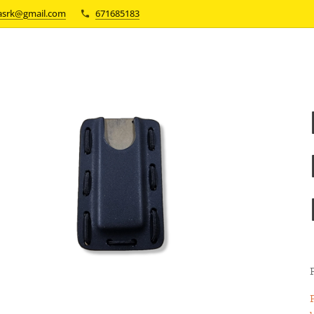
asrk@gmail.com
671685183