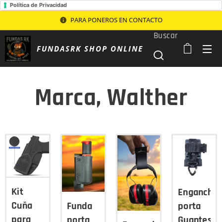
Política de Privacidad
PARA PONEROS EN CONTACTO
Buscar
FUNDASRK SHOP ONLINE
Marca, Walther
Kit
Enganche
Cuña
porta
Funda
para
Guantes
porta