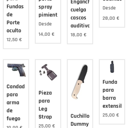
Enganche
Fundas
spray
Desde
cuelga
de
pimienta
cascos
28,00
€
Porte
Desde
auditivos
oculto
14,00
€
18,00
€
12,50
€
Funda
Candado
para
Pieza
para
barra
para
arma
extensible
Leg
de
25,00
€
Cuchillo
Strap
fuego
Dummy
25,00
€
10,00
€