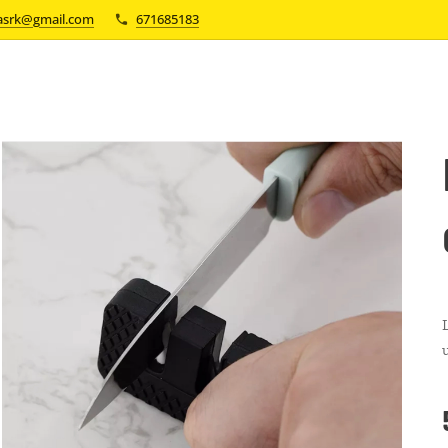
asrk@gmail.com
671685183