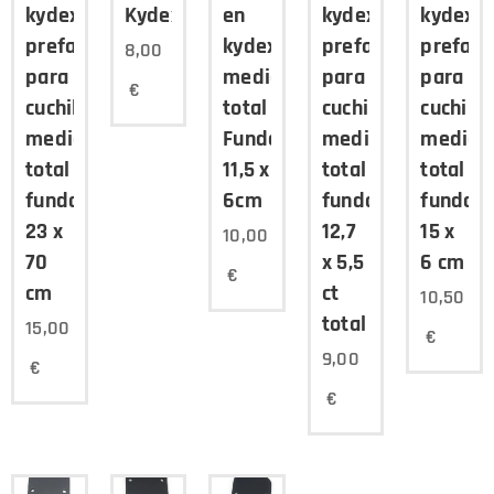
kydex
Kydex
en
kydex
kydex
prefabricada
kydex,
prefabricada
prefabr
8,00
para
medida
para
para
€
cuchillo,
total
cuchillo,
cuchillo
medida
Funda
medida
medida
total
11,5 x
total
total
funda
6cm
funda
funda
23 x
12,7
15 x
10,00
70
x 5,5
6 cm
€
cm
ct
10,50
total
15,00
€
9,00
€
€