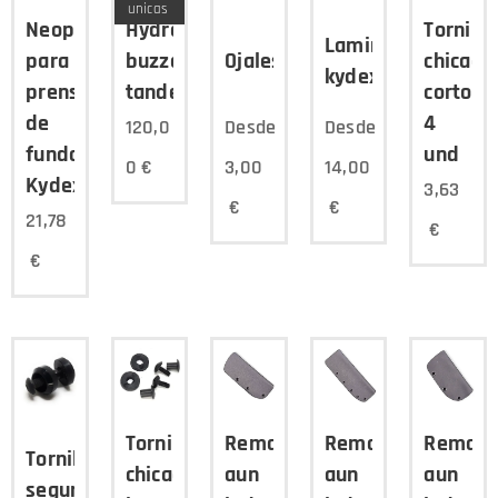
unicas
Neopreno
Hydra
Tornillo
Lamina
para
buzzard
Ojales/Remaches
chicago
kydex
prensa
tandem
cortos
de
4
120,0
Desde
Desde
fundas
und
0
€
3,00
14,00
Kydex
3,63
€
€
21,78
€
€
Tornillo
Remachada
Remachada
Remach
Tornillo
chicago
aun
aun
aun
seguro