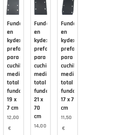
Funda
Funda
Funda
en
en
en
kydex
kydex
kydex
prefabricada
prefabricada
prefabricada
para
para
para
cuchillo,
cuchillo,
cuchillo,
medida
medida
medida
total
total
total
funda
funda
funda
19 x
21 x
17 x 7
7 cm
70
cm
cm
12,00
11,50
14,00
€
€