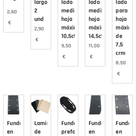
largo
lado
lado
lado
2
medida
medida
para
2,60
und
hoja
hoja
hoja
€
máximo
máximo
máxim
2,90
10,5ctm
14,5ctm
de
€
7,5
9,50
11,00
crm
€
€
8,50
€
Funda
Laminas
Funda
Funda
Funda
en
de
prefabricada
en
en