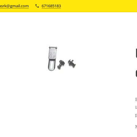
asrk@gmail.com
671685183