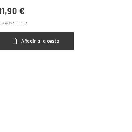
11,90
€
recio IVA incluido
Añadir a la cesta