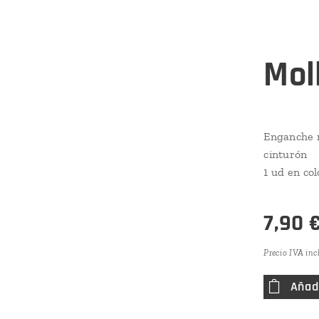
Moll
Enganche m
cinturón
1 ud en co
7,90
Precio IVA inc
Añadi