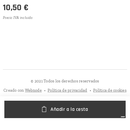
10,50
€
Precio IVA incluido
© 2021 Todos los derechos reservados
Creado con
Webnode
Política de privacidad
Política de cookies
Añadir a la cesta
Sus opciones de privacidad
Aviso en el momento de la recogida