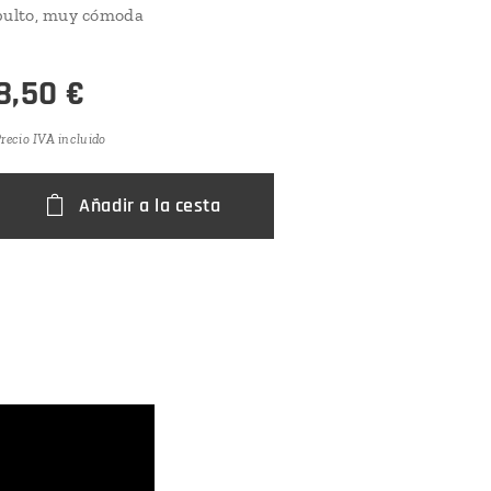
bulto, muy cómoda
8,50
€
recio IVA incluido
Añadir a la cesta