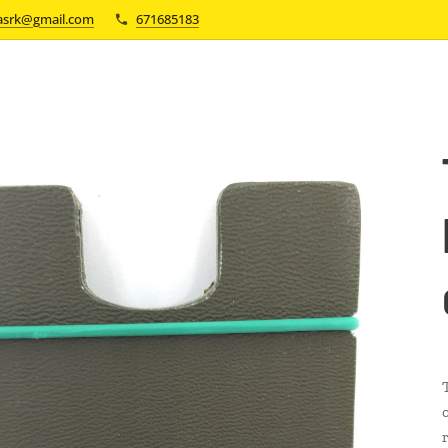
asrk@gmail.com
671685183