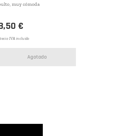
bulto, muy cómoda
8,50
€
recio IVA incluido
Agotado