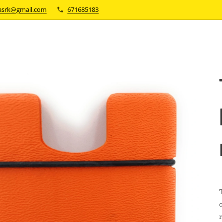
asrk@gmail.com
671685183