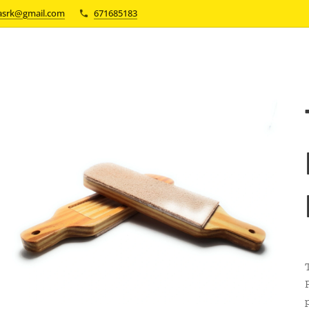
asrk@gmail.com
671685183