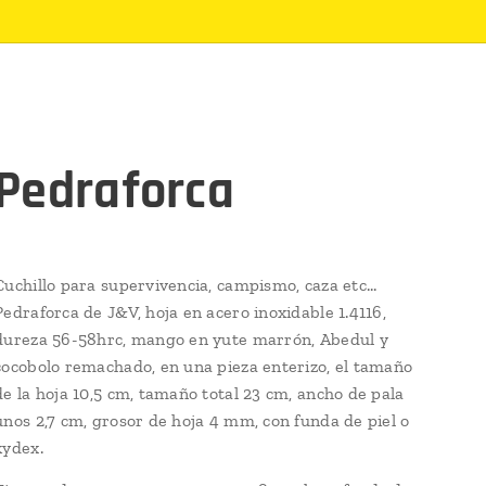
Pedraforca
Cuchillo para supervivencia, campismo, caza etc...
Pedraforca de J&V, hoja en acero inoxidable 1.4116,
dureza 56-58hrc, mango en yute marrón, Abedul y
cocobolo remachado, en una pieza enterizo, el tamaño
de la hoja 10,5 cm, tamaño total 23 cm, ancho de pala
unos 2,7 cm, grosor de hoja 4 mm, con funda de piel o
kydex.