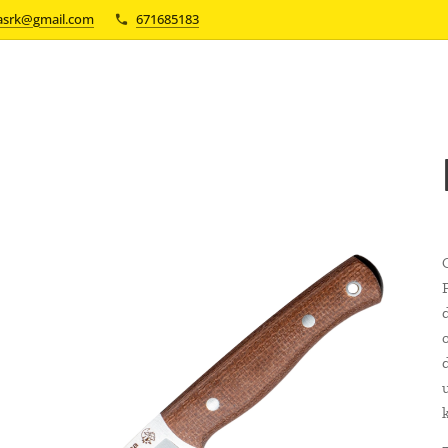
asrk@gmail.com
671685183