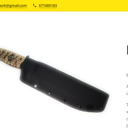
asrk@gmail.com
671685183