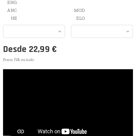
ENG
ANC
MOD
HE
ELO
Desde
22,99
€
Precio IVA incluido