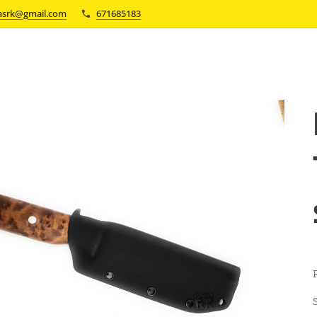
asrk@gmail.com
671685183