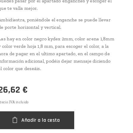
puedes pasar por el apartado enganches y escoger el
que te valla mejor.
Ambidiestra, poniéndole el enganche se puede llevar
de porte horizontal y vertical.
Las hay en color negro kydex 2mm, color arena 1,8mm
y color verde hoja 1,8 mm, para escoger el color, a la
hora de pagar en el ultimo apartado, en el campo de
información adicional, podéis dejar mensaje diciendo
el color que deseáis.
26,62
€
recio IVA incluido
Añadir a la cesta