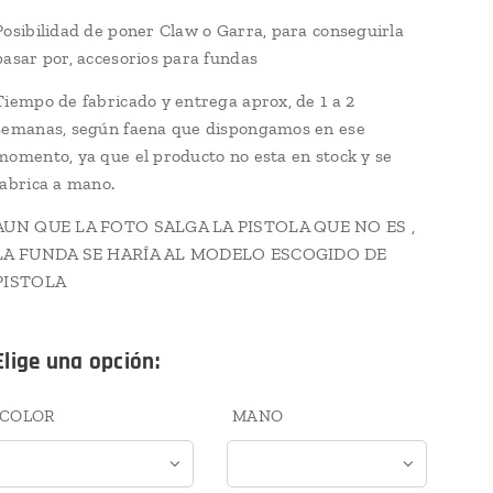
Posibilidad de poner Claw o Garra, para conseguirla
pasar por, accesorios para fundas
Tiempo de fabricado y entrega aprox, de 1 a 2
semanas, según faena que dispongamos en ese
momento, ya que el producto no esta en stock y se
fabrica a mano.
AUN QUE LA FOTO SALGA LA PISTOLA QUE NO ES ,
LA FUNDA SE HARÍA AL MODELO ESCOGIDO DE
PISTOLA
Elige una opción:
COLOR
MANO