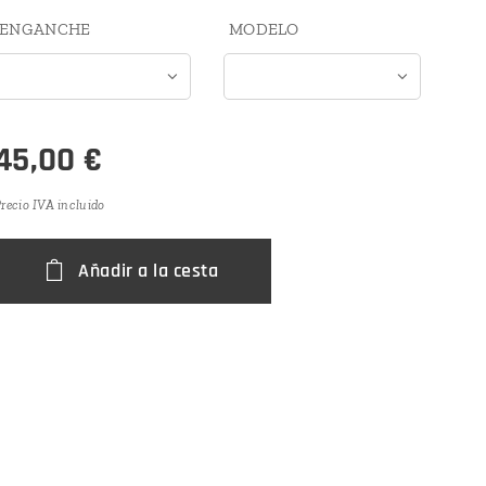
ENGANCHE
MODELO
45,00
€
recio IVA incluido
Añadir a la cesta