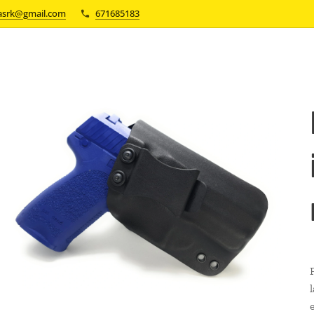
asrk@gmail.com
671685183