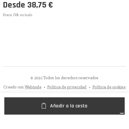
Desde
38,75
€
Precio IVA incluido
© 2021 Todos los derechos reservados
Creado con
Webnode
Política de privacidad
Política de cookies
Añadir a la cesta
Sus opciones de privacidad
Aviso en el momento de la recogida
Política de Cookies