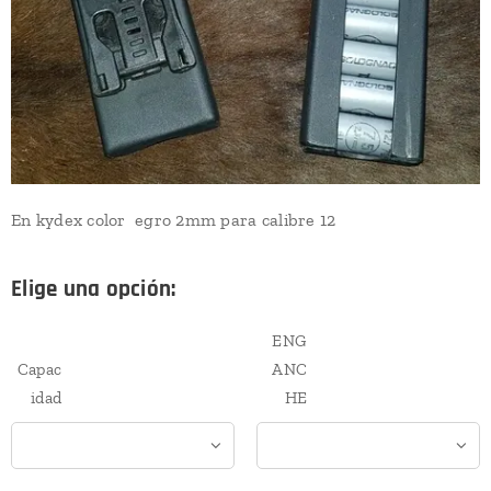
En kydex color egro 2mm para calibre 12
Elige una opción:
ENG
Capac
ANC
idad
HE