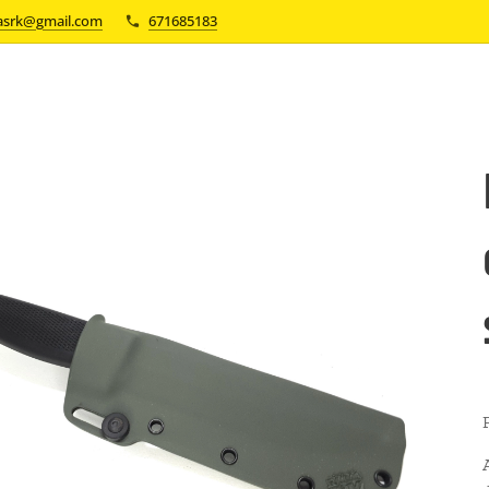
asrk@gmail.com
671685183