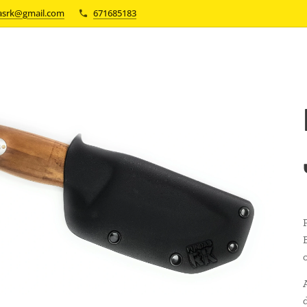
asrk@gmail.com
671685183