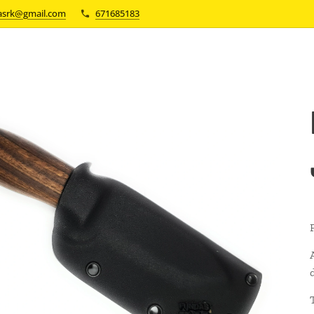
asrk@gmail.com
671685183