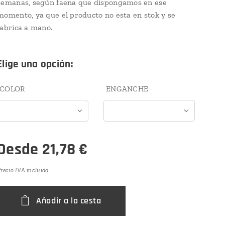
semanas, según faena que dispongamos en ese
momento, ya que el producto no esta en stok y se
fabrica a mano.
Elige una opción:
COLOR
ENGANCHE
Desde
21,78
€
recio IVA incluido
Añadir a la cesta