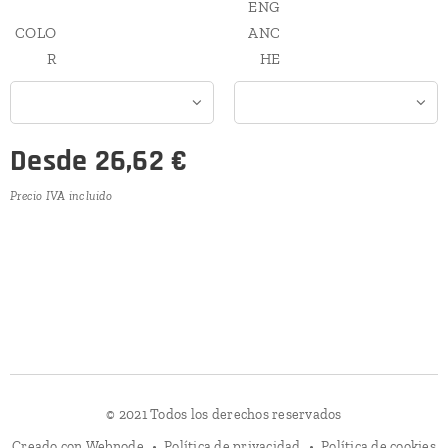
ENG
COLO
ANC
R
HE
Desde
26,62
€
Precio IVA incluido
© 2021 Todos los derechos reservados
Creado con
Webnode
Política de privacidad
Política de cookies