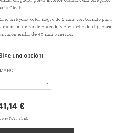
Funda cargador porte interior oculto, echa en kydex,
para Glock
Echo en kydex color negro de 2 mm, con tornillo para
regular la fuerza de entrada y enganche de clip, para
cinturón ancho de 40 mm o menor.
Elige una opción:
MANO
41,14
€
recio IVA incluido