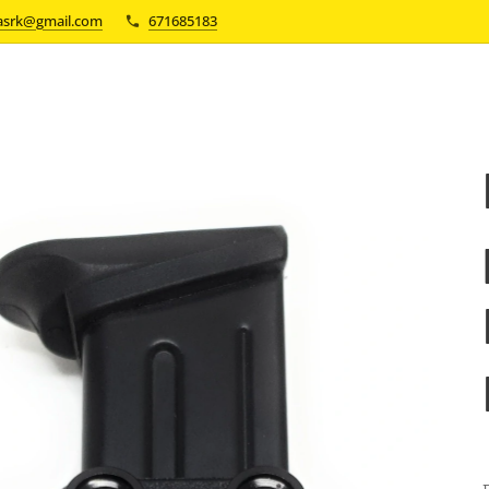
asrk@gmail.com
671685183