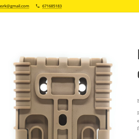
asrk@gmail.com
671685183