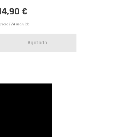
14,90
€
recio IVA incluido
Agotado