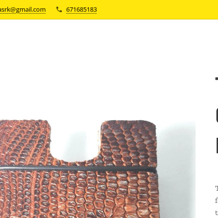
asrk@gmail.com
671685183