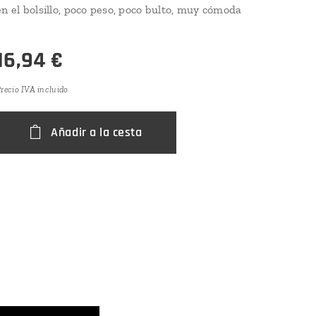
en el bolsillo, poco peso, poco bulto, muy cómoda
16,94
€
recio IVA incluido
Añadir a la cesta