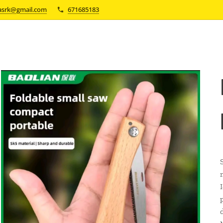
asrk@gmail.com
671685183