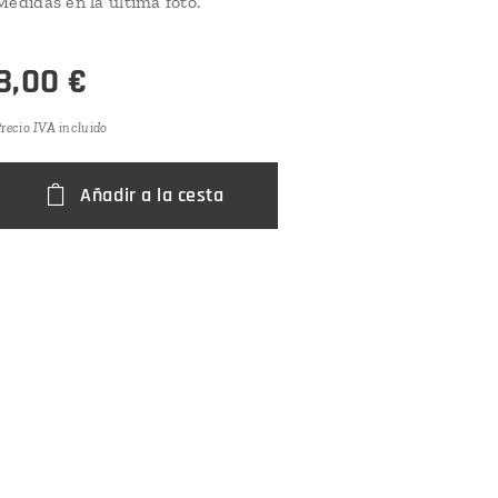
Medidas en la ultima foto.
8,00
€
recio IVA incluido
Añadir a la cesta