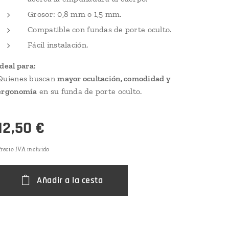
Grosor: 0,8 mm o 1,5 mm.
Compatible con fundas de porte oculto.
Fácil instalación.
Ideal para:
Quienes buscan
mayor ocultación, comodidad y
ergonomía
en su funda de porte oculto.
12,50
€
recio IVA incluido
Añadir a la cesta