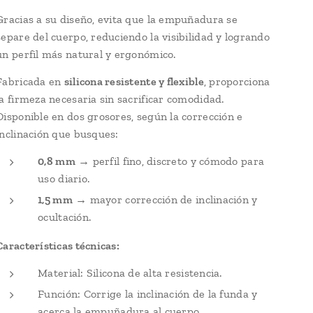
Gracias a su diseño, evita que la empuñadura se
separe del cuerpo, reduciendo la visibilidad y logrando
un perfil más natural y ergonómico.
Fabricada en
silicona resistente y flexible
, proporciona
la firmeza necesaria sin sacrificar comodidad.
Disponible en dos grosores, según la corrección e
inclinación que busques:
0,8 mm
→ perfil fino, discreto y cómodo para
uso diario.
1,5 mm
→ mayor corrección de inclinación y
ocultación.
Características técnicas:
Material: Silicona de alta resistencia.
Función: Corrige la inclinación de la funda y
acerca la empuñadura al cuerpo.