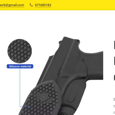
asrk@gmail.com
671685183