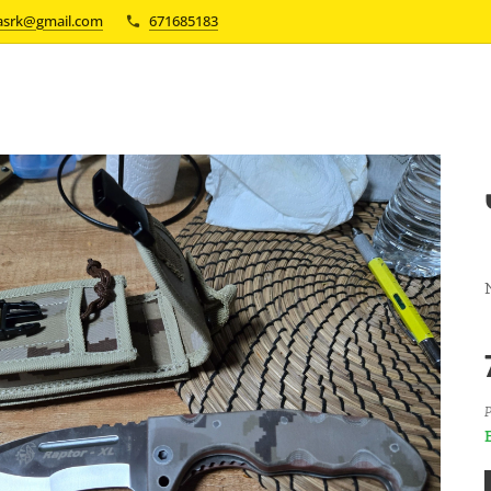
asrk@gmail.com
671685183
P