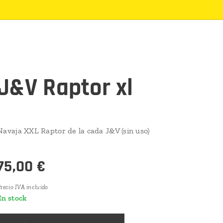
J&V Raptor xl
Navaja XXL Raptor de la cada J&V (sin uso)
75,00
€
recio IVA incluido
En stock