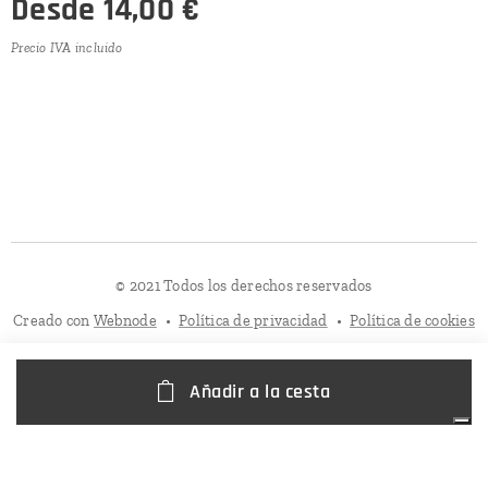
Desde
14,00
€
Precio IVA incluido
© 2021 Todos los derechos reservados
Creado con
Webnode
Política de privacidad
Política de cookies
Añadir a la cesta
Sus opciones de privacidad
Aviso en el momento de la recogida
Política de Cookies