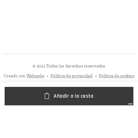
© 2021 Todos los derechos reservados
Creado con
Webnode
Política de privacidad
Política de cookies
Añadir a la cesta
Sus opciones de privacidad
Aviso en el momento de la recogida
Política de Cookies