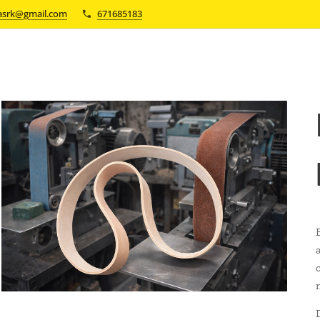
asrk@gmail.com
671685183