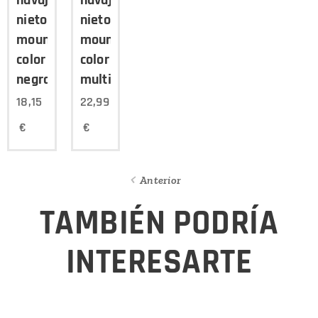
navaja
navaja
nieto
nieto
mountain
mountain
color
color
negra
multicam
18,15
22,99
€
€
Anterior
TAMBIÉN PODRÍA
INTERESARTE